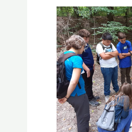
Reich
an
Mut
(2018-
2022)