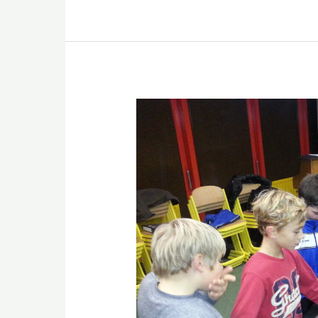
Mut
statt
Wut
(2013
–
2016)